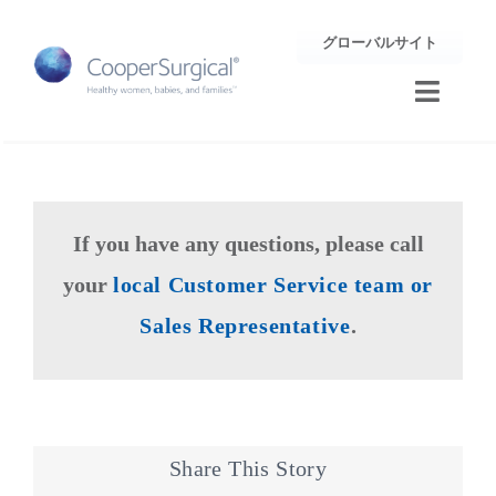
Skip
グローバルサイト
to
content
Toggle
Naviga
トレーニング
サポート
If you have any questions, please call
your
local Customer Service team or
企業情報
Sales Representative
.
お問合せ
Share This Story